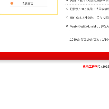
美国19名州长联合致函要求
请您留言
已投资520万美元！法国玻璃制造
组件成本上涨20%！孟加拉国
Vuzix拟收购Atomistic，开
共1039条 每页10条 页次：1/10
机电工程网
(C) 201