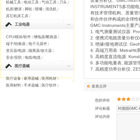
质量分析仪、GMC-INST
机械工具
电动工具
气动工具
刀头
|
|
|
|
INSTRUMENTS多功
机床/磨床
脚轮
喷嘴
清洗机
|
|
|
|
有技术管理机构、质量管理
其它机床工具
|
和合作伙伴构成的全球性
工业电器
GMC-Instruments主要
1. 电气测量测试仪器: Profi
CPU/模块/软件
继电器/断路器
|
|
2. 便携式电能质量分析仪/
端子/转换器
电子元器件
3. 绝缘/接地测试仪: Geoh
|
|
4. 高端万用表: MetraHit
变压器/电源
隔离器/放大器
|
|
5. 高精度直流电源: Konst
安全/安防
电线/电缆
|
|
6. 多功能电量表, 能源管理系
医疗器械
7. 高精度功率分析仪: ZES
医疗设备
家用器械
医用耗材
|
|
|
医用材料
手术器械
医疗软件
|
|
|
发表点评
您的评价
评论标题
评论内容