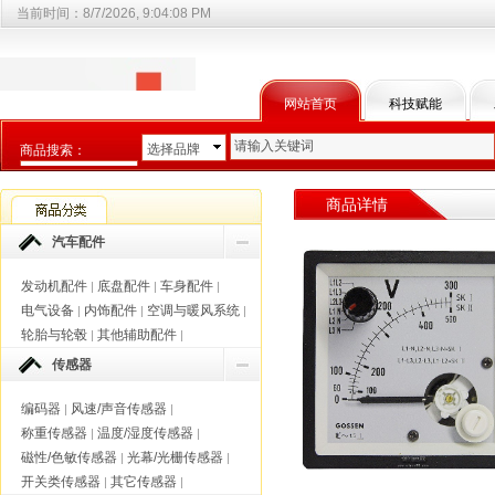
当前时间：
8/7/2026, 9:04:09 PM
网站首页
科技赋能
选择品牌
商品搜索：
选择商品分类
商品详情
汽车配件
发动机配件
底盘配件
车身配件
|
|
|
电气设备
内饰配件
空调与暖风系统
|
|
|
轮胎与轮毂
其他辅助配件
|
|
传感器
编码器
风速/声音传感器
|
|
称重传感器
温度/湿度传感器
|
|
磁性/色敏传感器
光幕/光栅传感器
|
|
开关类传感器
其它传感器
|
|