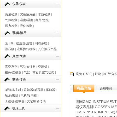
仪器/仪表
流量检测
实验室用品
水质检测
|
|
|
气体检测
温度/湿度
红外/激光
|
|
|
压力检测
液位检测
|
|
泵/阀/液压
泵
阀
过滤器/滤芯
润滑系统
|
|
|
|
液压缸
液压执行机构
其它液压产品
|
|
|
真空/气动
真空系列
气动执行器
空压机
|
|
|
接头/连接器
气缸
其它真空气动类
|
|
|
浏览 (1530) |
评论
(0) | 评分
制动/传动
商品介绍
详细资料
减速机/主轴
联轴器/减震器
驱动器
|
|
|
轴承/密封
电机/发电机
|
|
工控机/控制器
其它制动传动
德国GMC-INSTRUME
|
|
器仪表品牌 GOSSEN ME
机床工具
GMC-INSTRUMENT