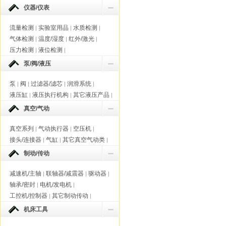
仪器/仪表
流量检测
实验室用品
水质检测
|
|
|
气体检测
温度/湿度
红外/激光
|
|
|
压力检测
液位检测
|
|
泵/阀/液压
泵
阀
过滤器/滤芯
润滑系统
|
|
|
|
液压缸
液压执行机构
其它液压产品
|
|
|
真空/气动
真空系列
气动执行器
空压机
|
|
|
接头/连接器
气缸
其它真空气动类
|
|
|
制动/传动
减速机/主轴
联轴器/减震器
驱动器
|
|
|
轴承/密封
电机/发电机
|
|
工控机/控制器
其它制动传动
|
|
机床工具