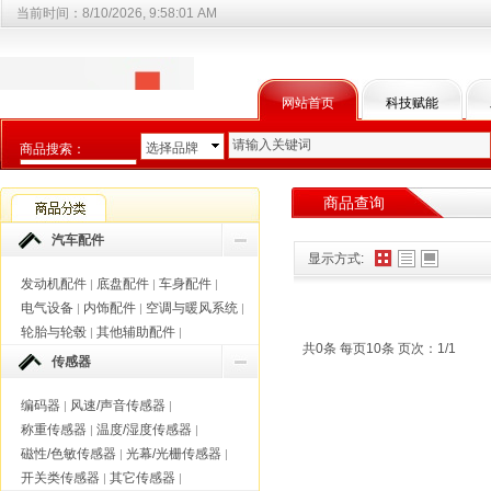
当前时间：
8/10/2026, 9:58:01 AM
网站首页
科技赋能
选择品牌
商品搜索：
选择商品分类
商品查询
汽车配件
显示方式:
发动机配件
底盘配件
车身配件
|
|
|
电气设备
内饰配件
空调与暖风系统
|
|
|
轮胎与轮毂
其他辅助配件
|
|
共0条 每页10条 页次：1/1
传感器
编码器
风速/声音传感器
|
|
称重传感器
温度/湿度传感器
|
|
磁性/色敏传感器
光幕/光栅传感器
|
|
开关类传感器
其它传感器
|
|