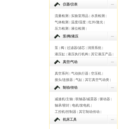
仪器/仪表
流量检测
实验室用品
水质检测
|
|
|
气体检测
温度/湿度
红外/激光
|
|
|
压力检测
液位检测
|
|
泵/阀/液压
泵
阀
过滤器/滤芯
润滑系统
|
|
|
|
液压缸
液压执行机构
其它液压产品
|
|
|
真空/气动
真空系列
气动执行器
空压机
|
|
|
接头/连接器
气缸
其它真空气动类
|
|
|
制动/传动
减速机/主轴
联轴器/减震器
驱动器
|
|
|
轴承/密封
电机/发电机
|
|
工控机/控制器
其它制动传动
|
|
机床工具