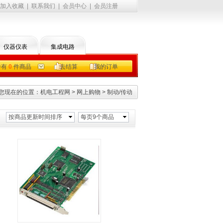
加入收藏
|
联系我们
|
会员中心
|
会员注册
仪器仪表
集成电路
中有
0
件商品
去结算
我的订单
您现在的位置：
机电工程网
>
网上购物
>
制动/传动
按商品更新时间排序
每页9个商品