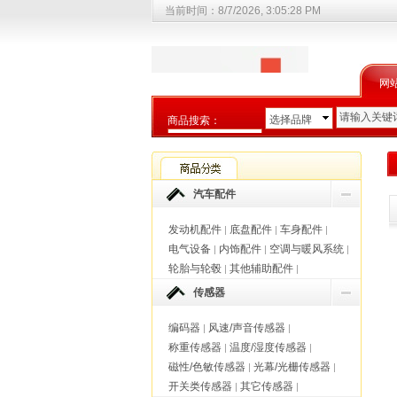
当前时间：
8/7/2026, 3:05:29 PM
网
选择品牌
商品搜索：
制动/传动
汽车配件
发动机配件
底盘配件
车身配件
|
|
|
电气设备
内饰配件
空调与暖风系统
|
|
|
轮胎与轮毂
其他辅助配件
|
|
传感器
编码器
风速/声音传感器
|
|
称重传感器
温度/湿度传感器
|
|
磁性/色敏传感器
光幕/光栅传感器
|
|
开关类传感器
其它传感器
|
|