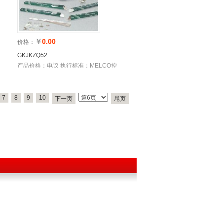
￥
0.00
价格：
GKJKZQ52
N
产品价格：电议 执行标准：MELCO控
制系统/伺服控制系统 库存
7
8
9
10
下一页
尾页