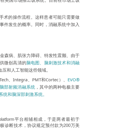
系在美国市场推出该系统。目前在市场上该
变这类手术的操作流程。这样患者可能只需要做
事件发生的概率。同时，消融系统中加入
、帕金森病、肌张力障碍、
特发性震颤
、由于
供微创高清的
脑电图、
脑刺激技术
和
消融
血压和人工智能这些领域。
ch、Integra、PMT和Cortec）、
EVO®
F™脑部射频消融系统
，其中的两种电极主要
系统和脑深部刺激系统。
n platform平台相辅相成，于是两者最初于
®电极诊断技术，协议规定预付款为200万美