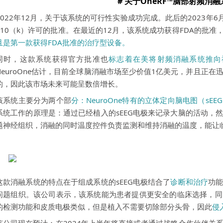
# 关于OneRF™脑部射频消
2022年12月，关于该系统的可行性实验成功完成。此后的2023年6月
510（k）许可的批准。在最近的12月，该系统成功获得FDA的批准
且是第一款获得FDA批准的治疗型设备。
同时，这款系统获得官方批准也
标志着在美将射频消融系统推向
NeuroOne估计，目前全球脑消融市场至少价值1亿美元，并且正
的，因此该市场未来可能呈
数倍
增长。
该系统主要分为两个部
分：
NeuroOne特有的立体定向脑电图（sEE
系统工作的原理是：通过已经植入的sEEG电极来记录大脑的活动，
题神经组织，消融的同时温度控件负责监测和维持消融的温度，能让
这款消融系统的特点在于组成系统的
sEEG电极
结合了
诊断和治疗
功
问题组织。该公司表示，该系统能为患者提供更安全的临床选择，同时降低
的检测功能和皮质电极类似，但是植入不需要切除部分头骨，因此
侵