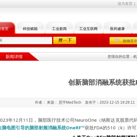
设为首页
|
站首页
科技赋能
工业新闻
工业互联网
医药健康
购物车
新闻详情
您现在的位置：
机
创新脑部消融系统获批F
作者： 来源： 思宇MedTech 发布于：2023-12-15 19:28:
2023年12月11日，脑部医疗技术公司NeuroOne（纳斯达克股票代
向脑电图
引导的脑部射频消融系统OneRF™
获批FDA的510（k）许