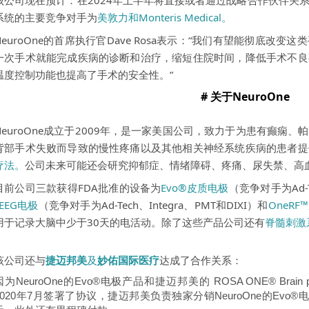
该公司现在预计：在2024年上半年将直接或者通过战略合作伙伴关
系统的主要竞争对手为
美敦力和Monteris Medical。
NeuroOne的首席执行官Dave Rosa表示：“我们有望能彻底改
一次手术就能完成疾病的诊断和治疗，缩短住院时间，降低手术不良
温度控制功能也提高了手术的安全性。”
# 关于NeuroOne
NeuroOne成立于2009年，是一家美国公司，致力于为患有癫痫
背部手术失败而导致的慢性疼痛以及其他相关神经系统疾病的患者提
疗法
。
公司未来可能还会研究抑郁症、情绪障碍、疼痛、尿失禁、高
目前公司三款获得FDA批准的设备为
Evo®皮质电极
（竞争对手为Ad-Te
sEEG电极
（竞争对手为Ad-Tech、Integra、PMT和DIXI）和
OneR
用于记录大脑中少于30天的电活动。除了这些产品公司还有
脊髓刺激
该公司还与
捷迈邦美
及
妙佑国际医疗
达成了合作关系：
因为NeuroOne的Evo®电极产品和捷迈邦美的 ROSA ONE® Brai
2020年7月签署了协议，捷迈邦美负责独家分销NeuroOne的Evo