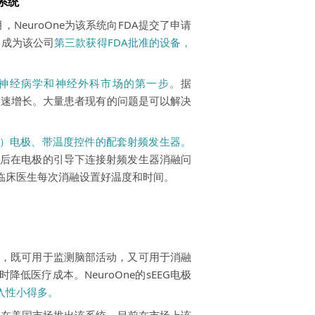
融系统
，NeuroOne为该系统向FDA提交了申请
，成为该公司
第三款获得FDA批准的设备，
神经病学和神经外科市场的第一步。
据
在迅速增长。大量患者现有的问题是可以解决
G）电极
、
带温度控件的配套
射频发生器
。
然后在电极的引导下连接射频发生器消融问
临床医生每次消融设置好温度和时间。
能，既可用于监测脑部活动，又可用于消融
医疗成本。NeuroOne的sEEG电极
入性小得多。