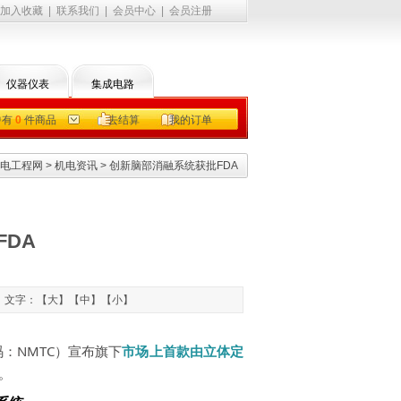
加入收藏
|
联系我们
|
会员中心
|
会员注册
仪器仪表
集成电路
中有
0
件商品
去结算
我的订单
电工程网
>
机电资讯
> 创新脑部消融系统获批FDA
DA
11 文字：【
大
】【
中
】【
小
】
码：NMTC）宣布旗下
市场上首款由
立体定
可。