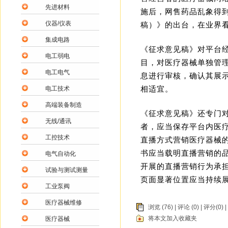
先进材料
施后，网售药品乱象得
仪器/仪表
稿）》的出台，在业界
集成电路
《征求意见稿》对平台
电工弱电
目，对医疗器械单独管
电工电气
息进行审核，确认其展
相适宜。
电工技术
高端装备制造
《征求意见稿》还专门
无线/通讯
者，应当保存平台内医
工控技术
直播方式营销医疗器械
书应当载明直播营销的
电气自动化
开展的直播营销行为承
试验与测试测量
页面显著位置应当持续
工业泵阀
医疗器械维修
浏览 (76) |
评论
(0) | 评分(0) |
将本文加入收藏夹
医疗器械