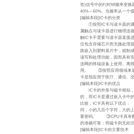
答)信号中的F(时钟频率变
40%～60%。当频率从一
[编辑本段]IC卡的分类
①按照IC卡与读卡器的通信
属触点与读卡器进行物理连接
触IC卡不需要与读卡器直
仅包含存储芯片而无微处理器
路嵌入到塑料基片中，就制成
读写和处理功能，因而具有
连网的终端设备上使用。离线
用。 ③按照应用领域来划
卡是指应用于医疗、通信、交
[编辑本段]IC卡的优点
IC卡的外形与磁卡相似，
的，而IC卡是通过嵌入卡中
比较，IC卡具有以下优点：
同，小的几百个字符，大的
要密码。 ③CPU卡具有
的准确可靠；而磁卡则无此
[编辑本段]IC卡的主要技术