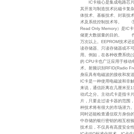
IC卡核心是集成电路芯片
其开发与制造技术比磁卡复杂
体技术、基板技术、封装技
术及系统控制技术等。 ①EEPRO
Read Only Memo
储更大数据量的目的。 作为
万次以上。EEPROM技术
读存储器、只读存储器或不
用。例如，在各种收费系统(
的 CPU卡也广泛应用于移
术。射频识别RFID(Radio 
身应具有电磁波的接收和发送装
IC卡是一种使用电磁波和非
来说，通信距离在几厘米至
动式之分。主动式卡是指卡
片，只要走过读卡器的范围，
种技术将有很大的市场潜力。
同时还能检查通信双方身份的
中存储的银行密钥的相互校
技术后，不仅具有高度安全性
IC卡ISO标准化技术、I