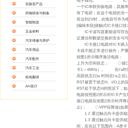
电子钱包。 …… IC卡
实验室产品
一个IC串联协振电路，其频
有了电荷；在这个电荷的另
药物研发与制备
荷达到2V时，此电容可作为
智能制造
[编辑本段]接触式IC卡接口
五金材料
IC卡读写器要能读写符合IS
证通信和数据交换的安全与可
汽车维修与养护
IC卡接口电路对IC卡插入
汽车用品
卡就不能正常进行操作；严
按图1所示顺序激活电路： 
汽车配件
上升为空闲状态； ◇接口电
汽车工业
卡1～4MHz）。 在t’a时
高阻状态Z(ta 时间在t’a之后
机电翻译
RST被置于状态H。I/O上的应
AI+医疗
RST处于状态H的情况下，如
电路按照图2所示对IC卡产
接口电路应按图2所示时序释
止)； ◇VPP应释放(如
1.2 通过触点向卡提供稳
1.3 通过触点向卡提供
间，应在以下范围内：A类卡，