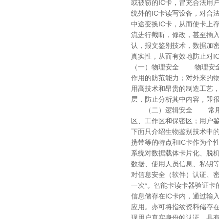
或被窃的IC卡，冒充合法用
统外的IC卡读写设备，对合
中途变换IC卡，从而使卡上
流进行截听，修改，甚至插入
认，报文鉴别技术，数据加密
真实性，从而有效地防止对
（一）物理安全 物理安全
作用的防范能力；对外来的物
用高技术和昂贵的制造工艺
层，防止分析其中内容，即
（二）逻辑安全 常用的逻
区、工作区和保密区；用户鉴
下面只介绍生物鉴别技术中
携带等的特点和IC卡作为个
系统对数据载体卡片化、脱
数据、使用人员信息、私钥
对信息安全（软件）认证、密
一次*。智能卡读卡器验证
信息储存在IC卡内，通过输
应用。亦可将指纹资料储存
现用户真实身份的认证，具