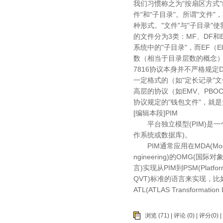
我们习惯称之为"按扇区方式
件"和"子目录"。所谓"文
种形式。"文件"与"子目录"
的文件分为3类：MF、DF和EF。
系统中的"子目录"，而EF（E
数（相当于目录层数的概念）通常
7816协议本身并不严格规定
一定格式的（如"定长记录"
高层的协议（如EMV、PB
协议规定的"钱包文件"，就
[编辑本段]PIM
平台独立模型(PIM)是一
作系统或数据库)。
PIM通常应用在MDA(Model 
ngineering)的OMG(国际
言)实现从PIM到PSM(Platf
QVT)标准的语言来实现，比如VIAT
ATL(ATLAS Transformati
浏览 (71) |
评论
(0) | 评分(0) |