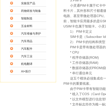
3.PIM卡
实验室产品
小灵通PIM卡属于IC卡中的一种
料卡片，其外形和尺寸都遵循
药物研发与制备
电路、甚至带微处理器CPU
智能制造
前，智能卡应用最多的是GSM
五金材料
USIM卡也属于智能卡。小灵
1） PIM卡定义
汽车维修与养护
SIM卡是（Subscriber Ide
汽车用品
2） PIM卡的结构和类型
PIM卡是带有微处理器的
汽车配件
* CPU
汽车工业
* 程序存储器(ROM)
* 工作存储器(RAM)
机电翻译
* 数据存储器(EPROM或E
AI+医疗
* 串行通信单元
这五个模块必须集成在一块
PIM卡的重要线索。
由于PIM卡带有智能功能
* 植入了COS（Card Oper
* 以文件模型进行信息管
* 文件标志符作为唯一标