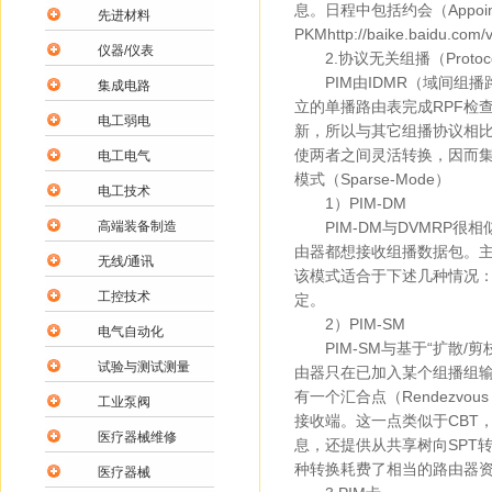
息。日程中包括约会（Appoin
先进材料
PKMhttp://baike.baidu.co
仪器/仪表
2.协议无关组播（Protocol In
PIM由IDMR（域间组播
集成电路
立的单播路由表完成RPF检
电工弱电
新，所以与其它组播协议相比，
使两者之间灵活转换，因而集中
电工电气
模式（Sparse-Mode）
电工技术
1）PIM-DM
高端装备制造
PIM-DM与DVMRP很
由器都想接收组播数据包。主要
无线/通讯
该模式适合于下述几种情况
工控技术
定。
2）PIM-SM
电气自动化
PIM-SM与基于“扩散/剪
试验与测试测量
由器只在已加入某个组播组输
有一个汇合点（Rendezvo
工业泵阀
接收端。这一点类似于CBT，
医疗器械维修
息，还提供从共享树向SPT
种转换耗费了相当的路由器
医疗器械