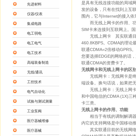
是具有无线连接功能的局域
先进材料
发的设备，只有在找到上互
仪器/仪表
围内，它与Internet的
而无线上网卡的作用、功能
集成电路
SIM卡来连接到互联网上。国
电工弱电
无线上网卡 其实联通目前的
460.8KBPS。CDMA的
电工电气
联通CDMA=2倍移动GPR
电工技术
您要选择EDGE的网络的话
高端装备制造
联通CDMA的资费卡了。
无线网卡和无线上网卡的区
无线/通讯
无线网卡：无线网卡是终端
工控技术
端设备。换句话说，如果把
无线上网卡：无线上网卡是目
电气自动化
和中国电信的CDMA (1X)
试验与测试测量
卡三类。
无线上网卡的作用、功能
工业泵阀
相当于有线的调制解调器，
医疗器械维修
内它的支持网络是中国移动推出
其实联通目前的无线网络有CD
医疗器械