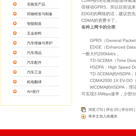
CDMA的理论最高数据传输速率
实验室产品
倍移动GPRS。所以目前说
EDGE的网络的话，建议您
药物研发与制备
CDMA的资费卡了。
智能制造
各种上网卡的分类
五金材料
GPRS（General Packet
汽车维修与养护
EDGE（Enhanced Data
汽车用品
一般大约200kbit/s 。
TD-SCDMA（Time Divisio
汽车配件
HSDPA：High Speed Do
汽车工业
TD-SCDMA的HSDPA：
CDMA2000 1X EV-
机电翻译
WCDMA的HSDPA：理
AI+医疗
可实现3.6Mbps速率，少部分
浏览 (75) |
评论
(0) | 评分(0) |
将本文加入收藏夹