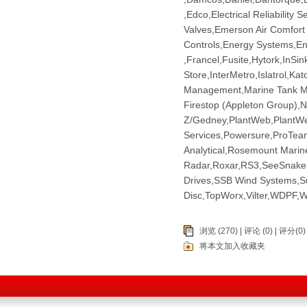
,Edco,Electrical Reliabilit
Valves,Emerson Air Comfort
Controls,Energy Systems,EnT
,Francel,Fusite,​Hytork,InSin
Store,InterMetro,Islatrol,K
Management,Marine Tank Ma
Firestop (Appleton Group),
Z/Gedney,PlantWeb,PlantW
Services,Powersure,ProT
Analytical,Rosemount Mari
Radar,Roxar,RS3,SeeSnake,
Drives,SSB Wind Systems,Su
Disc,TopWorx,Vilter,​WDPF
浏览 (270) |
评论
(0) | 评分(0)
将本文加入收藏夹