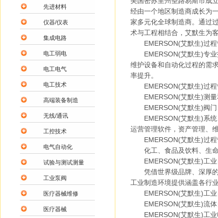
美国密苏里州圣路易斯市成立
先进材料
经由一个地区制造商成长为一个
家多元化全球制造商。通过过
仪器/仪表
术与工程相结合，艾默生为
集成电路
​EMERSON(艾默生)过
电工弱电
EMERSON(艾默生)专
维护设备和自动化过程的需求。
电工电气
率提升。
电工技术
EMERSON(艾默生)过
EMERSON(艾默生)测
高端装备制造
EMERSON(艾默生)阀
无线/通讯
EMERSON(艾默生)系
运营管理软件，资产管理、
工控技术
EMERSON(艾默生)过
电气自动化
化工、食品及饮料、生命科
EMERSON(艾默生)工
试验与测试测量
凭借世界级品牌、深厚的专业
工业泵阀
工业制造环境提供涵盖各行
EMERSON(艾默生)工
医疗器械维修
EMERSON(艾默生)流
医疗器械
EMERSON(艾默生)工