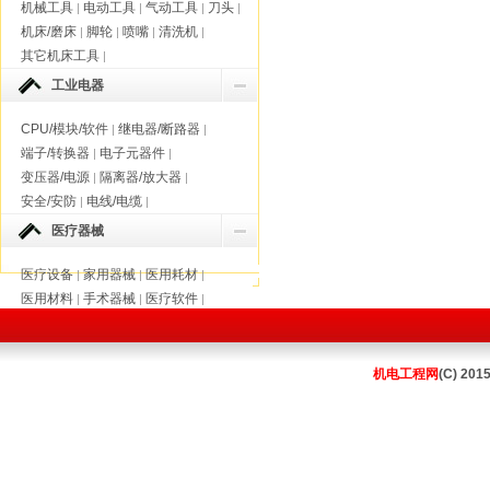
机械工具
电动工具
气动工具
刀头
|
|
|
|
机床/磨床
脚轮
喷嘴
清洗机
|
|
|
|
其它机床工具
|
工业电器
CPU/模块/软件
继电器/断路器
|
|
端子/转换器
电子元器件
|
|
变压器/电源
隔离器/放大器
|
|
安全/安防
电线/电缆
|
|
医疗器械
医疗设备
家用器械
医用耗材
|
|
|
医用材料
手术器械
医疗软件
|
|
|
机电工程网
(C) 201