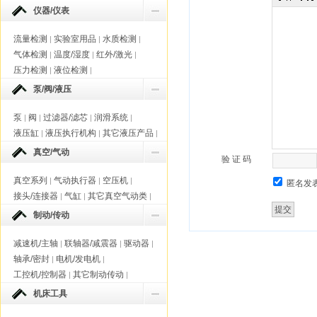
仪器/仪表
流量检测
实验室用品
水质检测
|
|
|
气体检测
温度/湿度
红外/激光
|
|
|
压力检测
液位检测
|
|
泵/阀/液压
泵
阀
过滤器/滤芯
润滑系统
|
|
|
|
液压缸
液压执行机构
其它液压产品
|
|
|
真空/气动
验 证 码
真空系列
气动执行器
空压机
|
|
|
匿名发
接头/连接器
气缸
其它真空气动类
|
|
|
制动/传动
减速机/主轴
联轴器/减震器
驱动器
|
|
|
轴承/密封
电机/发电机
|
|
工控机/控制器
其它制动传动
|
|
机床工具