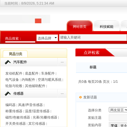
当前时间：
8/9/2026, 5:21:34 AM
网站首页
科技赋能
选择品牌
商品搜索：
选择商品分类
点评检索
汽车配件
标题
发动机配件
底盘配件
车身配件
|
|
|
电气设备
内饰配件
空调与暖风系统
|
|
|
共0条 每页20条 页次：1/1
轮胎与轮毂
其他辅助配件
|
|
传感器
发新话题
编码器
风速/声音传感器
|
|
选择分类
称重传感器
温度/湿度传感器
|
|
磁性/色敏传感器
光幕/光栅传感器
|
|
发贴主题
开关类传感器
其它传感器
|
|
发贴内容