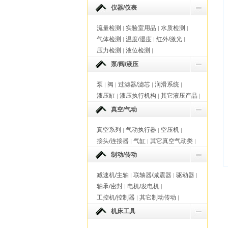
仪器/仪表
流量检测
实验室用品
水质检测
|
|
|
气体检测
温度/湿度
红外/激光
|
|
|
压力检测
液位检测
|
|
泵/阀/液压
泵
阀
过滤器/滤芯
润滑系统
|
|
|
|
液压缸
液压执行机构
其它液压产品
|
|
|
真空/气动
真空系列
气动执行器
空压机
|
|
|
接头/连接器
气缸
其它真空气动类
|
|
|
制动/传动
减速机/主轴
联轴器/减震器
驱动器
|
|
|
轴承/密封
电机/发电机
|
|
工控机/控制器
其它制动传动
|
|
机床工具