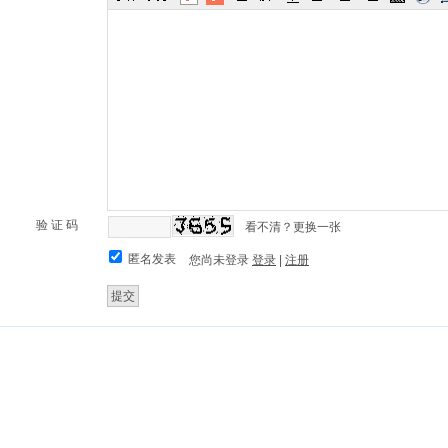
验 证 码
看不清？更换一张
匿名发表
您尚未登录
登录
|
注册