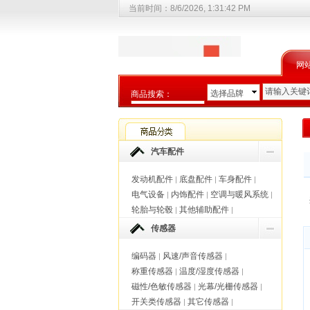
当前时间：
8/6/2026, 1:31:43 PM
网
选择品牌
商品搜索：
选择商品分类
汽车配件
发动机配件
底盘配件
车身配件
|
|
|
电气设备
内饰配件
空调与暖风系统
|
|
|
轮胎与轮毂
其他辅助配件
|
|
传感器
编码器
风速/声音传感器
|
|
称重传感器
温度/湿度传感器
|
|
磁性/色敏传感器
光幕/光栅传感器
|
|
开关类传感器
其它传感器
|
|