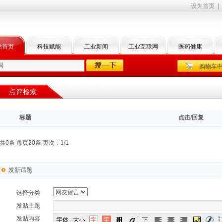
设为首页
|
站首页
科技赋能
工业新闻
工业互联网
医药健康
购物车
点评检索
标题
点击/回复
共0条 每页20条 页次：1/1
发新话题
选择分类
发贴主题
发贴内容