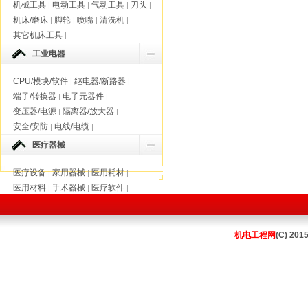
机械工具
电动工具
气动工具
刀头
|
|
|
|
机床/磨床
脚轮
喷嘴
清洗机
|
|
|
|
其它机床工具
|
工业电器
CPU/模块/软件
继电器/断路器
|
|
端子/转换器
电子元器件
|
|
变压器/电源
隔离器/放大器
|
|
安全/安防
电线/电缆
|
|
医疗器械
医疗设备
家用器械
医用耗材
|
|
|
医用材料
手术器械
医疗软件
|
|
|
机电工程网
(C) 201