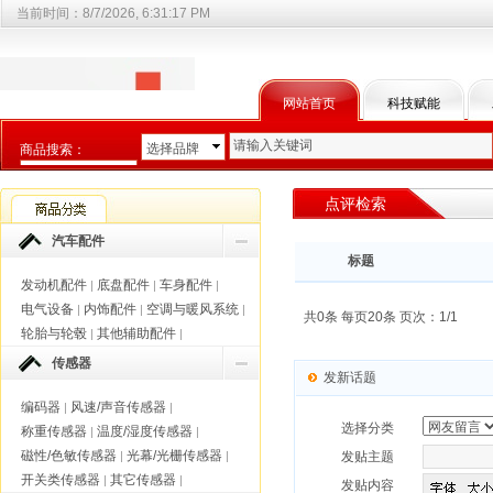
当前时间：
8/7/2026, 6:31:17 PM
网站首页
科技赋能
选择品牌
商品搜索：
选择商品分类
点评检索
汽车配件
标题
发动机配件
底盘配件
车身配件
|
|
|
电气设备
内饰配件
空调与暖风系统
|
|
|
共0条 每页20条 页次：1/1
轮胎与轮毂
其他辅助配件
|
|
传感器
发新话题
编码器
风速/声音传感器
|
|
选择分类
称重传感器
温度/湿度传感器
|
|
磁性/色敏传感器
光幕/光栅传感器
|
|
发贴主题
开关类传感器
其它传感器
|
|
发贴内容