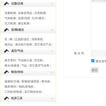
仪器/仪表
流量检测
实验室用品
水质检测
|
|
|
气体检测
温度/湿度
红外/激光
|
|
|
压力检测
液位检测
|
|
泵/阀/液压
泵
阀
过滤器/滤芯
润滑系统
|
|
|
|
液压缸
液压执行机构
其它液压产品
|
|
|
真空/气动
验 证 码
真空系列
气动执行器
空压机
|
|
|
匿名发
接头/连接器
气缸
其它真空气动类
|
|
|
制动/传动
减速机/主轴
联轴器/减震器
驱动器
|
|
|
轴承/密封
电机/发电机
|
|
工控机/控制器
其它制动传动
|
|
机床工具