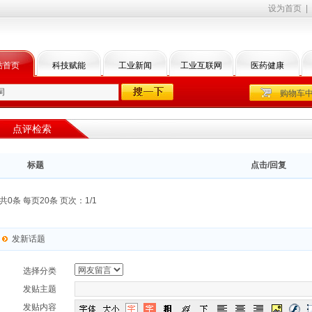
设为首页
|
站首页
科技赋能
工业新闻
工业互联网
医药健康
购物车
点评检索
标题
点击/回复
共0条 每页20条 页次：1/1
发新话题
选择分类
发贴主题
发贴内容