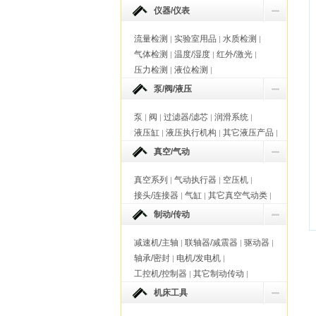
仪器/仪表
流量检测
实验室用品
水质检测
|
|
|
气体检测
温度/湿度
红外/激光
|
|
|
压力检测
液位检测
|
|
泵/阀/液压
泵
阀
过滤器/滤芯
润滑系统
|
|
|
|
液压缸
液压执行机构
其它液压产品
|
|
|
真空/气动
真空系列
气动执行器
空压机
|
|
|
接头/连接器
气缸
其它真空气动类
|
|
|
制动/传动
减速机/主轴
联轴器/减震器
驱动器
|
|
|
轴承/密封
电机/发电机
|
|
工控机/控制器
其它制动传动
|
|
机床工具