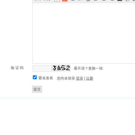
验 证 码
看不清？更换一张
匿名发表
您尚未登录
登录
|
注册