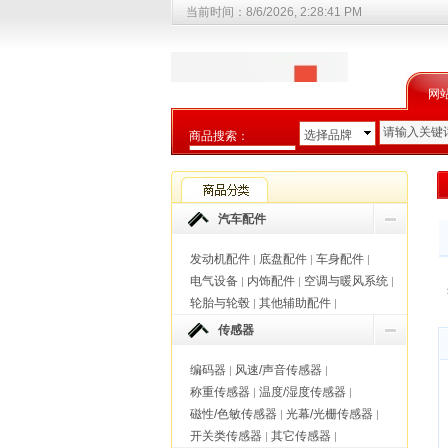
当前时间：
8/6/2026, 2:28:41 PM
网
选择品牌
商品搜索：
选择商品分类
汽车配件
发动机配件
底盘配件
车身配件
|
|
|
电气设备
内饰配件
空调与暖风系统
|
|
|
轮胎与轮毂
其他辅助配件
|
|
传感器
编码器
风速/声音传感器
|
|
称重传感器
温度/湿度传感器
|
|
磁性/色敏传感器
光幕/光栅传感器
|
|
开关类传感器
其它传感器
|
|