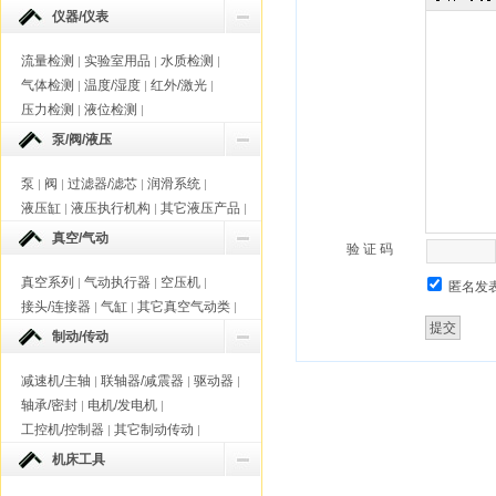
仪器/仪表
流量检测
实验室用品
水质检测
|
|
|
气体检测
温度/湿度
红外/激光
|
|
|
压力检测
液位检测
|
|
泵/阀/液压
泵
阀
过滤器/滤芯
润滑系统
|
|
|
|
液压缸
液压执行机构
其它液压产品
|
|
|
真空/气动
验 证 码
真空系列
气动执行器
空压机
|
|
|
匿名发
接头/连接器
气缸
其它真空气动类
|
|
|
制动/传动
减速机/主轴
联轴器/减震器
驱动器
|
|
|
轴承/密封
电机/发电机
|
|
工控机/控制器
其它制动传动
|
|
机床工具