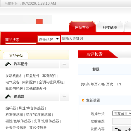
当前时间：
8/7/2026, 1:38:11 AM
网站首页
科技赋能
选择品牌
商品搜索：
选择商品分类
点评检索
汽车配件
标题
发动机配件
底盘配件
车身配件
|
|
|
电气设备
内饰配件
空调与暖风系统
|
|
|
共0条 每页20条 页次：1/1
轮胎与轮毂
其他辅助配件
|
|
传感器
发新话题
编码器
风速/声音传感器
|
|
选择分类
称重传感器
温度/湿度传感器
|
|
磁性/色敏传感器
光幕/光栅传感器
|
|
发贴主题
开关类传感器
其它传感器
|
|
发贴内容