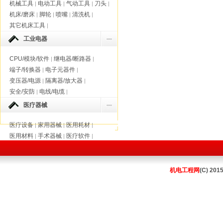
机械工具
电动工具
气动工具
刀头
|
|
|
|
机床/磨床
脚轮
喷嘴
清洗机
|
|
|
|
其它机床工具
|
工业电器
CPU/模块/软件
继电器/断路器
|
|
端子/转换器
电子元器件
|
|
变压器/电源
隔离器/放大器
|
|
安全/安防
电线/电缆
|
|
医疗器械
医疗设备
家用器械
医用耗材
|
|
|
医用材料
手术器械
医疗软件
|
|
|
机电工程网
(C) 201