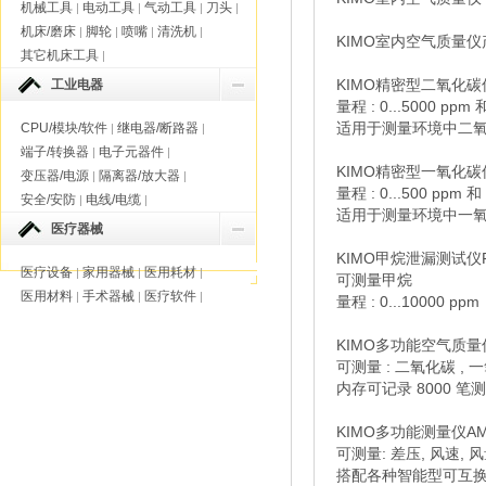
机械工具
电动工具
气动工具
刀头
|
|
|
|
机床/磨床
脚轮
喷嘴
清洗机
|
|
|
|
KIMO室内空气质量
其它机床工具
|
KIMO精密型二氧化碳仪
工业电器
量程 : 0...5000 ppm 和
适用于测量环境中二
CPU/模块/软件
继电器/断路器
|
|
端子/转换器
电子元器件
|
|
KIMO精密型一氧化碳仪
变压器/电源
隔离器/放大器
|
|
量程 : 0...500 ppm 和 
安全/安防
电线/电缆
|
|
适用于测量环境中一
医疗器械
KIMO甲烷泄漏测试仪F
医疗设备
家用器械
医用耗材
|
|
|
可测量甲烷
医用材料
手术器械
医疗软件
|
|
|
量程 : 0...10000 ppm
KIMO多功能空气质量仪
可测量 : 二氧化碳 , 一
内存可记录 8000 
KIMO多功能测量仪AMI
可测量: 差压, 风速, 
搭配各种智能型可互换式