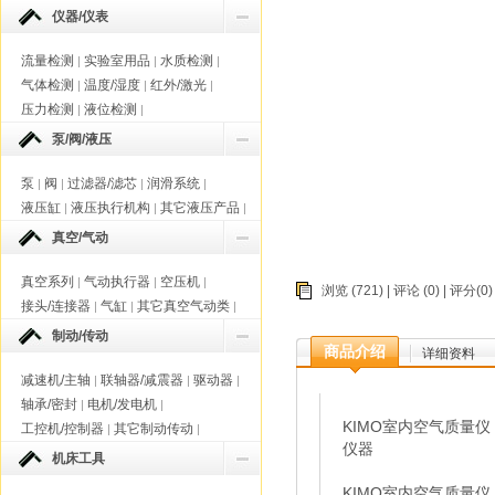
仪器/仪表
流量检测
实验室用品
水质检测
|
|
|
气体检测
温度/湿度
红外/激光
|
|
|
压力检测
液位检测
|
|
泵/阀/液压
泵
阀
过滤器/滤芯
润滑系统
|
|
|
|
液压缸
液压执行机构
其它液压产品
|
|
|
真空/气动
真空系列
气动执行器
空压机
|
|
|
浏览 (721) |
评论
(0) | 评分(
接头/连接器
气缸
其它真空气动类
|
|
|
制动/传动
商品介绍
详细资料
减速机/主轴
联轴器/减震器
驱动器
|
|
|
轴承/密封
电机/发电机
|
|
KIMO室内空气质量仪 / 
工控机/控制器
其它制动传动
|
|
仪器
机床工具
KIMO室内空气质量仪