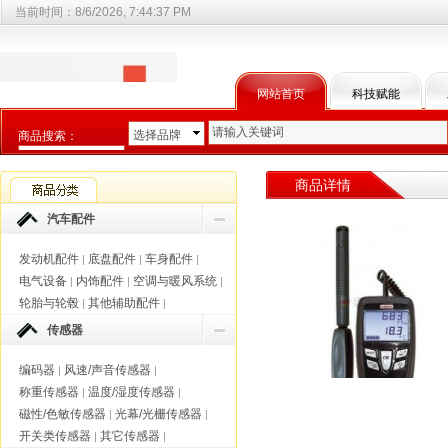
当前时间：
8/6/2026, 7:44:38 PM
网站首页
科技赋能
选择品牌
商品搜索：
选择商品分类
商品详情
汽车配件
发动机配件
底盘配件
车身配件
|
|
|
电气设备
内饰配件
空调与暖风系统
|
|
|
轮胎与轮毂
其他辅助配件
|
|
传感器
编码器
风速/声音传感器
|
|
称重传感器
温度/湿度传感器
|
|
磁性/色敏传感器
光幕/光栅传感器
|
|
开关类传感器
其它传感器
|
|