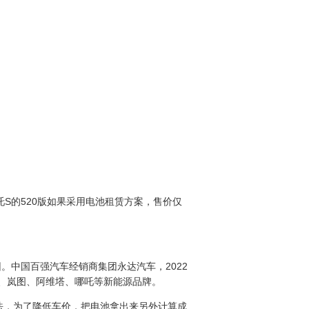
吒S的520版如果采用电池租赁方案，售价仅
。中国百强汽车经销商集团永达汽车，2022
己、岚图、阿维塔、哪吒等新能源品牌。
法，为了降低车价，把电池拿出来另外计算成