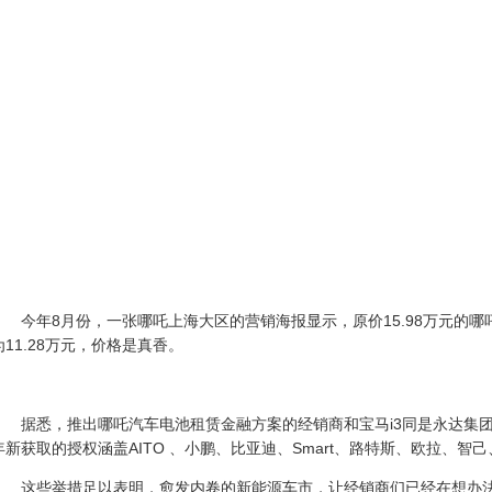
今年8月份，一张哪吒上海大区的营销海报显示，原价15.98万元的哪
为11.28万元，价格是真香。
据悉，推出哪吒
汽车电池
租赁金融方案的经销商和宝马i3同是永达集团
年新获取的授权涵盖AITO 、小鹏、
比亚迪
、Smart、路特斯、欧拉、智
这些举措足以表明，愈发内卷的
新能源车
市，让经销商们已经在想办