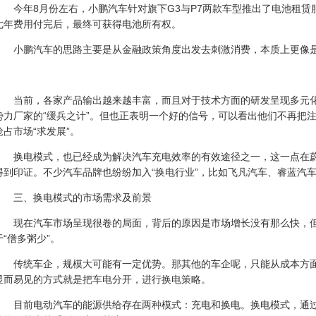
今年8月份左右，小鹏汽车针对旗下G3与P7两款车型推出了电池租
七年费用付完后，最终可获得电池所有权。
小鹏汽车的思路主要是从金融政策角度出发去刺激消费，本质上更像
当前，各家产品输出越来越丰富，而且对于技术方面的研发呈现多元化
势力厂家的“缓兵之计”。但也正表明一个好的信号，可以看出他们不再把注
抢占市场“求发展”。
换电模式，也已经成为解决汽车
充电
效率的有效途径之一，这一点在蔚
得到印证。不少汽车品牌也纷纷加入“换电行业”，比如飞凡汽车、睿蓝汽
三、换电模式的市场需求及前景
现在汽车市场呈现很卷的局面，背后的原因是市场增长没有那么快，
于“僧多粥少”。
传统车企，规模大可能有一定优势。那其他的车企呢，只能从成本方
显而易见的方式就是把车电分开，进行换电策略。
目前
电动汽车
的能源供给存在两种模式：充电和换电。换电模式，通