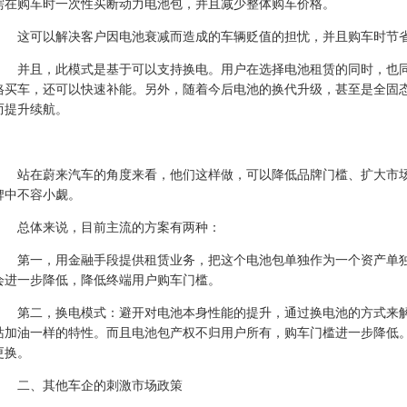
需在购车时一次性买断
动力电池
包，并且减少整体购车价格。
这可以解决客户因电池衰减而造成的车辆贬值的担忧，并且购车时节
并且，此模式是基于可以支持换电。用户在选择电池租赁的同时，也
格买车，还可以快速补能。另外，随着今后电池的换代升级，甚至是全固
而提升
续航
。
站在蔚来汽车的角度来看，他们这样做，可以降低品牌门槛、扩大市
牌中不容小觑。
总体来说，目前主流的方案有两种：
第一，用金融手段提供租赁业务，把这个电池包单独作为一个资产单
会进一步降低，降低终端用户购车门槛。
第二，换电模式：避开对电池本身性能的提升，通过换电池的方式来
站加油一样的特性。而且电池包产权不归用户所有，购车门槛进一步降低
更换。
二、其他车企的刺激市场政策