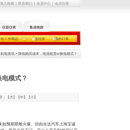
加入收藏
|
联系我们
|
会员中心
|
会员注册
仪器仪表
集成电路
中有
0
件商品
去结算
我的订单
>
机电资讯
> 降低购买成本，电池租赁or换电模式？
换电模式？
文字：【
大
】【
中
】【
小
】
未如预期那般火爆。但由永达汽车上海宝诚