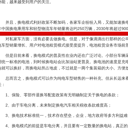
补能，越来越受到用户的关注。
并且，换电模式利好政策不断加码，各家车企纷纷入局，又能加速换电
年中国换电
乘用车
和轻型物流车年销量将达约250万辆，2030年将超过90
|
对私家车方面，没有必要去做换电。但是，对于像滴滴出行那样的公
电车型销量增长、用户对电池租赁模式接受度提升，电池租赁业务市场前
机电工程网
(C) 2015-2020 All Rights Reserved
.
联系我们
但是目前来看，换电模式的普及性在业内还在广泛讨论。小部分车辆
用统一标准的电池，到时候换电站会比加油站更普及。换电池的速度是充
内就可以换好，而换电站所占地皮，不过就是一两个集装箱的大小。方便
总而言之，换电模式可以作为纯电车型销售的一种补充。但从长远来
关：
1、保险、零部件退换等配套政策有无明确制定关于换电的条款；
2、由于车电分离，未来制定换电汽车相关税收条款难度高；
3、换电技术标准统一，技术存在壁垒，企业，地方政府等多方利益难
4、换电模式的前提是车电分离，并且要有一定数量的换电站，真正