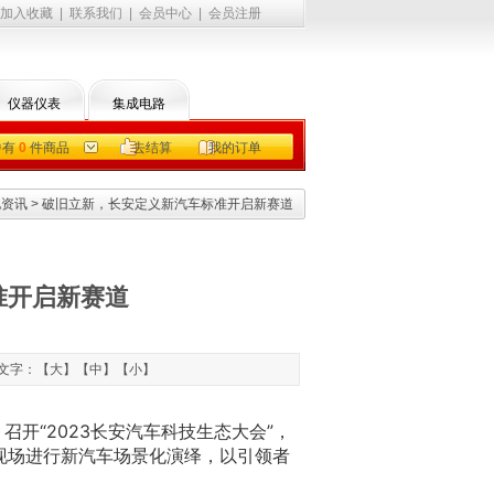
加入收藏
|
联系我们
|
会员中心
|
会员注册
仪器仪表
集成电路
中有
0
件商品
去结算
我的订单
电资讯
> 破旧立新，长安定义新汽车标准开启新赛道
准开启新赛道
 文字：【
大
】【
中
】【
小
】
，召开“2023长安汽车科技生态大会”，
现场进行新汽车场景化演绎，以引领者