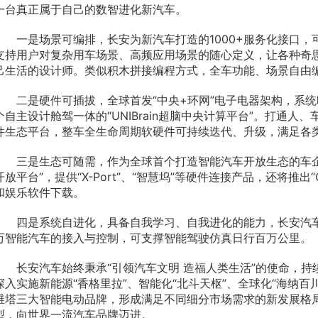
一台真正属于自己的数智进化新汽车。
一是场景可编排，长安为新汽车打造的1000+服务化接口
支持用户对复杂用车场景、高频应用场景的随心定义，让各种奇
己生活的设计师。类似积木拼接编程方式，全车功能、场景自由
二是硬件可插拔，全球首发“中央+环网”电子电器架构，系统
个自主设计舱驾一体的“UNIBrain超脑中央计算平台”。打通人、
件生态平台，整车全生命周期软硬件可持续迭代、升级，满足各
三是生态可随需，作为全球首个打造智能汽车开放生态的车企，长
开放平台”，提供“X-Port”、“智慧坞”等硬件连接产品，还将推出“
和娱乐软件下载。
四是系统自进化，具备自我学习、自我进化的能力，长安汽车打
万智能汽车的接入与控制，可支撑智能驾驶仿真日行百万公里。
长安汽车始终秉承“引领汽车文明 造福人类生活”的使命，
深入实施新能源“香格里拉”、智能化“北斗天枢”、全球化“海纳
维塔三大智能电动品牌，形成满足不同细分市场需求的新发展格
型，向世界一流汽车品牌迈进。