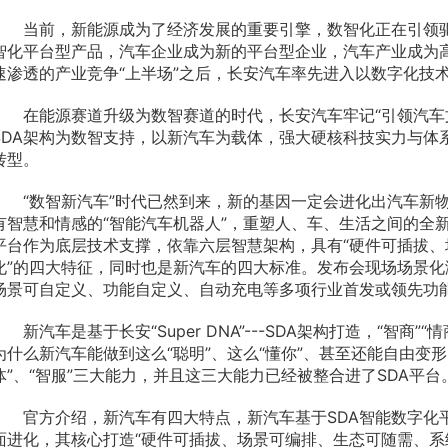
当前，新能源成为了经济发展的重要引擎，数智化正在引领
智化平台型产品，汽车企业成为新的平台型企业，汽车产业成为
速渗透的产业竞争“上半场”之后，长安汽车率先进入以数字化技术
在能源赛道升级为数智赛道的时代，长安汽车牢记“引领汽车
SDA架构为数智支持，以新汽车为载体，强大硬核科技实力与体
转型。
“数智新汽车”时代已然到来，新的基因一定会进化出汽车新
有智慧和情感的“智能汽车机器人”，重塑人、车、生活之间的全
平台作为底层技术支撑，依靠六层智慧架构，具有“硬件可插拔
化”的四大特征，同时也是新汽车的四大标准。发布会现场场景
场景可自定义、功能自定义、自动充电等多项行业首发或领先功
新汽车是基于长安“Super DNA”---SDA架构打造，“智商
为什么新汽车能做到这么“聪明”、这么“懂你”、甚至还能自由变形
体”、“智服”三大能力，并且这三大能力已经被整合进了SDA平台
官方介绍，新汽车有四大特点，新汽车基于SDA智能数字化
面进化，其核心打造“硬件可插拔、场景可编排、生态可随需、系