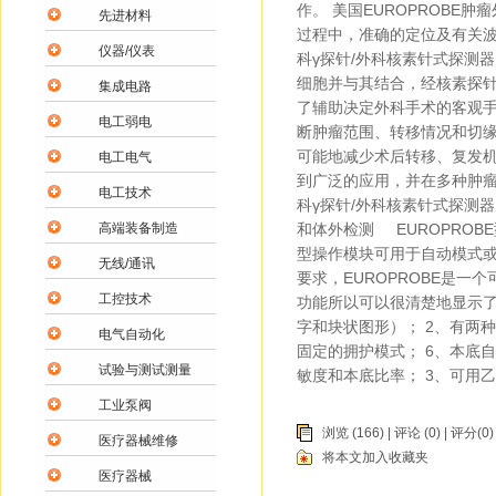
作。 美国EUROPROBE
先进材料
过程中，准确的定位及有关波
仪器/仪表
科γ探针/外科核素针式探测
细胞并与其结合，经核素探
集成电路
了辅助决定外科手术的客观
电工弱电
断肿瘤范围、转移情况和切
可能地减少术后转移、复发
电工电气
到广泛的应用，并在多种肿瘤
电工技术
科γ探针/外科核素针式探测
高端装备制造
和体外检测 EUROPRO
型操作模块可用于自动模式或
无线/通讯
要求，EUROPROBE是
工控技术
功能所以可以很清楚地显示了
字和块状图形）； 2、有两种
电气自动化
固定的拥护模式； 6、本底自
试验与测试测量
敏度和本底比率； 3、可用
工业泵阀
浏览 (166) |
评论
(0) | 评分(0)
医疗器械维修
将本文加入收藏夹
医疗器械