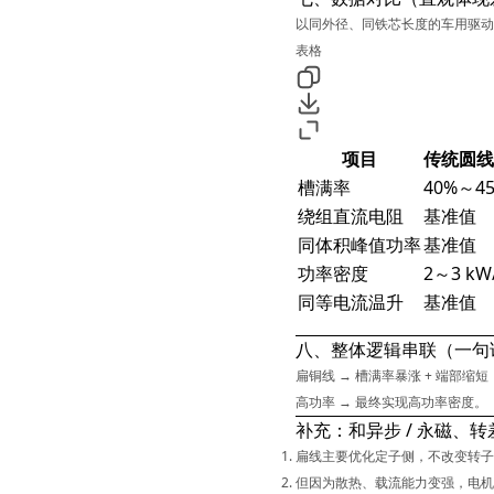
以同外径、同铁芯长度的车用驱动
表格
项目
传统圆线
槽满率
40%～4
绕组直流电阻
基准值
同体积峰值功率
基准值
功率密度
2～3 kW
同等电流温升
基准值
八、整体逻辑串联（一句
扁铜线 → 槽满率暴涨 + 端部缩
高功率 → 最终实现高功率密度。
补充：和异步 / 永磁、
扁线主要优化
定子侧
，不改变转子
但因为散热、载流能力变强，电机