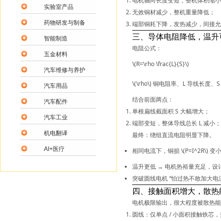
电机
轴向长度变短
，整机体积缩小
实验室产品
无效铜材减少，整机重量降低；
药物研发与制备
端部铜耗下降，发热减少，间接允
三、导体电阻降低，温升
智能制造
电阻公式：
五金材料
\(R=\rho \frac{L}{S}\)
汽车维修与养护
\(\rho\)
铜电阻率、
L
导线长度、
S
汽车用品
结合前面两点：
汽车配件
单根扁线
截面积
S
大幅增大
；
汽车工业
端部变短，整体导线
总长
L
减小
；
机电翻译
最终：
绕组直流电阻明显下降
。
AI+医疗
相同电流下，铜损
\(P=I^2R\)
变小
温升更低 → 电机热裕量充足，设
突破圆线电机 “怕过热不敢加大电流
四、接触面积增大，散热
电机极限输出，很大程度被
散热能
圆线：仅单点 / 小面积接触铁芯