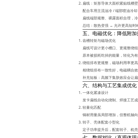
扁线：矩形导体
大面积紧贴线槽壁
配合车用主流
油冷 / 端部喷油冷却
扁线端部规整、裸露面积合理，冷
总结：散热变强 → 允许更高短时
五、电磁优化：降低附加
齿槽转矩与磁场优化
扁线可设计更小槽口、更规整绕
原本被损耗吃掉的能量，转化为有
绕组排布更规整，磁场利用率更高
相绕组排布一致性好，电磁耦合效
补充短板：高频下
集肤效应
会让扁
六、结构与工艺集成优化
一体化紧凑设计
发卡扁线自动化绕制、焊接工艺
轻量化匹配
铜材用量虽局部增加，但整机轴向 
转子、壳体配套小型化
定子功率提升后，配套转子、机壳、
七、数据对比（直观体现