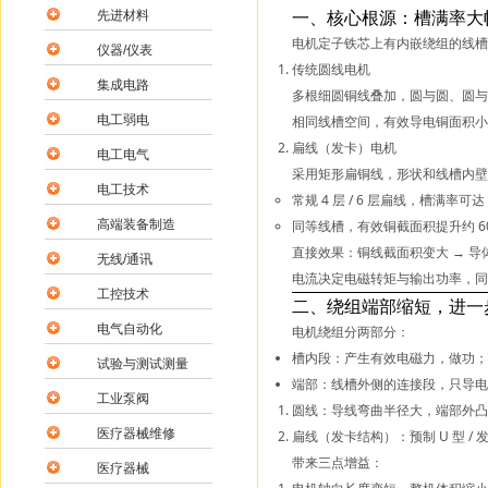
一、核心根源：槽满率大
先进材料
电机定子铁芯上有内嵌绕组的
线槽
仪器/仪表
传统圆线电机
集成电路
多根细圆铜线叠加，圆与圆、圆
电工弱电
相同线槽空间，有效导电铜面积小
扁线（发卡）电机
电工电气
采用
矩形扁铜线
，形状和线槽内壁
电工技术
常规 4 层 / 6 层扁线，槽满率可达
高端装备制造
同等线槽，
有效铜截面积提升约 6
直接效果：铜线截面积变大 → 
无线/通讯
电流决定电磁转矩与输出功率，同
工控技术
二、绕组端部缩短，进一
电气自动化
电机绕组分两部分：
槽内段：产生有效电磁力，做功；
试验与测试测量
端部
：线槽外侧的连接段，只导电、
工业泵阀
圆线：导线弯曲半径大，端部外凸
医疗器械维修
扁线（发卡结构）：预制 U 型 
带来三点增益：
医疗器械