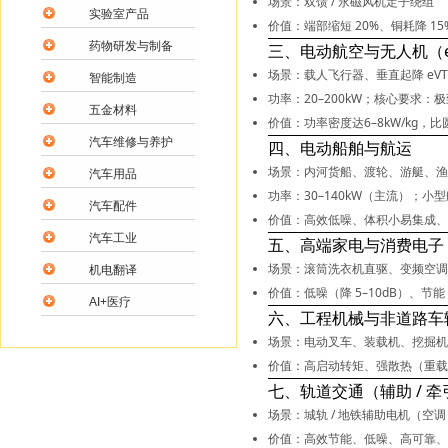
场景：双馈 / 永磁风机定子绕组
实验室产品
价值：端部缩短 20%、铜耗降 15
药物研发与制备
三、电动航空与无人机（e
场景：载人飞行器、垂直起降 eV
智能制造
功率：20–200kW；核心要求：
极
五金材料
价值：功率密度达
6–8kW/kg
，比
汽车维修与养护
四、电动船舶与航运
场景：内河货船、渡轮、游艇、渔
汽车用品
功率：30–140kW（主流）；小型艇
汽车配件
价值：高效低噪、体积小易集成、
汽车工业
五、高端家电与消费电子
场景：滚筒洗衣机直驱、变频空调
机电翻译
价值：
低噪（降 5–10dB）、节
AI+医疗
六、工程机械与非道路车
场景：电动叉车、装载机、挖掘
价值：高启动转矩、强散热（重载
七、轨道交通（辅助 / 牵
场景：城轨 / 地铁辅助电机（空调
价值：高效节能、低噪、高可靠、