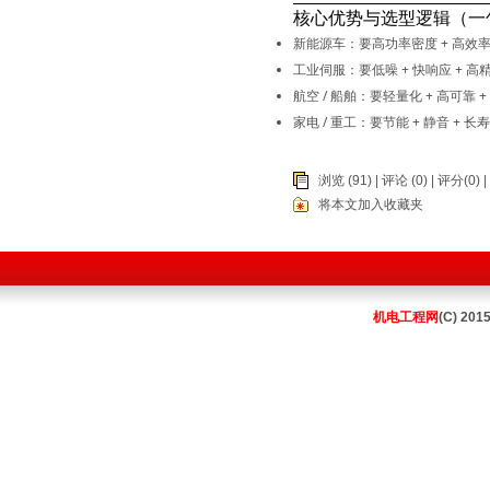
核心优势与选型逻辑（一
新能源车
：要
高功率密度 + 高效
工业伺服
：要
低噪 + 快响应 + 高
航空 / 船舶
：要
轻量化 + 高可靠 
家电 / 重工
：要
节能 + 静音 + 长
浏览 (91) |
评论
(0) | 评分(0) |
将本文加入收藏夹
机电工程网
(C) 201