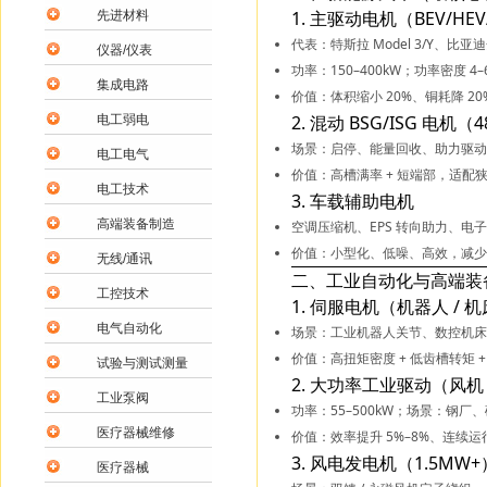
1. 主驱动电机（BEV/HEV
先进材料
代表：特斯拉 Model 3/Y、比亚迪
仪器/仪表
功率：150–400kW；
功率密度 4–6
集成电路
价值：体积缩小 20%、铜耗降 20%
2. 混动 BSG/ISG 电机（4
电工弱电
场景：启停、能量回收、助力驱动
电工电气
价值：
高槽满率 + 短端部
，适配狭
电工技术
3. 车载辅助电机
高端装备制造
空调压缩机、EPS 转向助力、电子
价值：小型化、低噪、高效，减少
无线/通讯
二、工业自动化与高端装
工控技术
1. 伺服电机（机器人 / 机床
电气自动化
场景：工业机器人关节、数控机床主
价值：
高扭矩密度 + 低齿槽转矩 +
试验与测试测量
2. 大功率工业驱动（风机 /
工业泵阀
功率：55–500kW；场景：钢
医疗器械维修
价值：效率提升 5%–8%、连续运
3. 风电发电机（1.5MW+
医疗器械