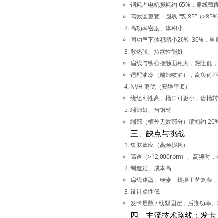
铜耗占电机损耗约 65%，扁线截
高效区更宽：圆线 “双 85”（>85
高功率密度、体积小
同功率下体积缩小
20%–30%
，重
散热强、持续性能好
扁线与铁心接触面积大，热阻低，
适配
油冷
（端部喷油），高负荷不
NVH 更优（安静平顺）
绕组刚性高、槽口可更小，
齿槽转
端部短、省铜材
端部（槽外无效部分）缩短约 2
三、缺点与挑战
集肤效应（高频损耗）
高速（>12,000rpm）、高频时
制造难、成本高
扁线成型、绝缘、焊接工艺复杂，
设计柔性低
发卡层数 / 线型固定，后期功率
四、主流技术路线：发卡（H