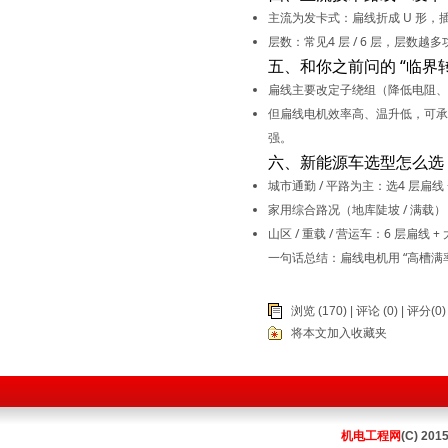
主流为
发卡式
：扁线折成 U 形
层数：常见
4 层 / 6 层
，层数越多
五、和你之前问的 “临界
扁线主要改
定子绕组
（降低电阻、
但扁线电机
效率高、温升低
，可承
强。
六、新能源车选型怎么选
城市通勤 / 平路为主
：选
4 层扁线 
家用综合路况（地库陡坡 / 满载）
山区 / 重载 / 营运车
：
6 层扁线 + 
一句话总结：
扁线电机用 “高槽满
浏览 (170) |
评论
(0) | 评分(0)
将本文加入收藏夹
机电工程网
(C) 201