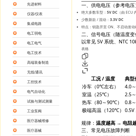
一、供电电压（参考电压
先进材料
绝大多数车型：
5V DC
（由 ECU
仪器/仪表
少数新款 / 混动：
3.3V DC
集成电路
特点：钥匙开至 ON、不启动发
二、信号电压（随温度变
电工弱电
以常见 5V 系统、NTC 
电工电气
表格
电工技术
高端装备制造
无线/通讯
工况 / 温度
典型
工控技术
冷车（0℃左右）
4.0～
电气自动化
室温（25℃）
2.5～
热车（80～90℃）
0.8～
试验与测试测量
极端高温（120℃）
0.5
工业泵阀
医疗器械维修
规律：
温度越高 → 电阻
三、常见电压故障判断
医疗器械