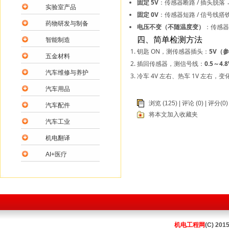
固定 5V
：传感器断路 / 插头脱落 → 
实验室产品
固定 0V
：传感器短路 / 信号线搭
药物研发与制备
电压不变（不随温度变）
：传感器
四、简单检测方法
智能制造
钥匙 ON，测传感器插头：
5V（参
五金材料
插回传感器，测信号线：
0.5～4.8
汽车维修与养护
冷车 4V 左右、热车 1V 左右，
汽车用品
浏览 (125) |
评论
(0) | 评分(0)
汽车配件
将本文加入收藏夹
汽车工业
机电翻译
AI+医疗
机电工程网
(C) 201