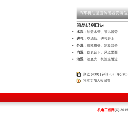
汽车机油温度传感器安装位
简易识别口诀
水温
：缸盖水管、节温器旁
进气
：空滤后、进气管上
外温
：前杠格栅、冷凝器旁
内温
：仪表台下、风道里面
油温
：油底壳、机滤座附近
浏览 (439) |
评论
(0) | 评分(0)
将本文加入收藏夹
机电工程网
(C) 201