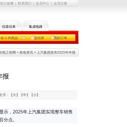
加入收藏
|
联系我们
|
会员中心
|
会员注册
仪器仪表
集成电路
中有
0
件商品
去结算
我的订单
机电工程网
>
机电资讯
> 上汽集团发布2025年年报
年报
 文字：【
大
】【
中
】【
小
】
显示，2025年上汽集团实现整车销售
个百分点。