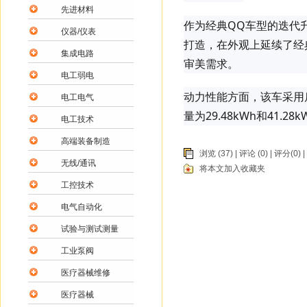
先进材料
作为经典QQ车型的迭代
仪器/仪表
打造，在外观上延续了经
集成电路
审美需求。
电工弱电
动力性能方面，该车采用
电工电气
量为29.48kWh和41.2
电工技术
高端装备制造
浏览 (37) |
评论
(0) | 评分(0) |
无线/通讯
将本文加入收藏夹
工控技术
电气自动化
试验与测试测量
工业泵阀
医疗器械维修
医疗器械