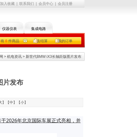
加入收藏
|
联系我们
|
会员中心
|
会员注册
仪器仪表
集成电路
中有
0
件商品
去结算
我的订单
网
>
机电资讯
> 新世代BMW iX3长轴距版图片发布
版图片发布
大
】【
中
】【
小
】
将于2026年北京国际车展正式亮相，并