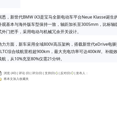
据悉，新世代BMW iX3是宝马全新电动车平台Neue Klass
外观基本与海外版车型保持一致，轴距加长至3005mm，比标轴
式外门把手，采用电动与机械冗余开关设计。
动力方面，新车采用全域800V高压架构，搭载新世代eDrive
CLTC综合续航里程超900km，最大充电功率可达400kW。补能
续航，从10%充至80%仅需21分钟。
浏览 (40) |
评论
(0) | 评分(0) |
支持(
0
)
|
反对(
0
)
| 发布人：
将本文加入收藏夹