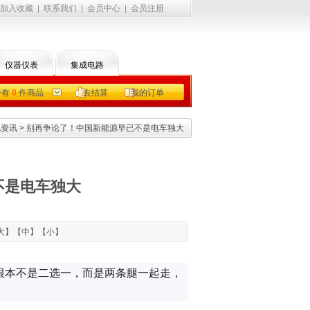
加入收藏
|
联系我们
|
会员中心
|
会员注册
仪器仪表
集成电路
中有
0
件商品
去结算
我的订单
电资讯
> 别再争论了！中国新能源早已不是电车独大
不是电车独大
大
】【
中
】【
小
】
根本不是二选一，而是两条腿一起走，