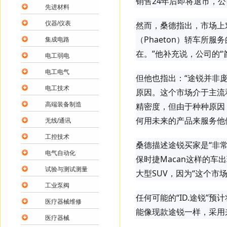
销售24年后即将退市，
先进材料
仪器/仪表
然而，桑德指出，市场上
（Phaeton）轿车所
集成电路
在。”他补充说，公司的“
电工弱电
电工电气
但他也指出：“途锐并非
电工技术
原因。这个市场介于主流
高端装备制造
精密度，但由于种种原因
何用未来的产品来服务他
无线/通讯
工控技术
桑德描述途锐买家是“非
电气自动化
保时捷Macan这样的
试验与测试测量
大型SUV，因为“这个市
工业泵阀
任何可能的“ID.途锐”
医疗器械维修
能像现款途锐一样，采用
医疗器械