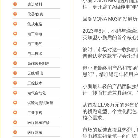
小鹏MONA M03(图
先进材料
柱，更开辟了A级纯电“年
仪器/仪表
回溯MONA M03的发
集成电路
2023年8月，小鹏与
电工弱电
英加盟小鹏后的首个核心
电工电气
彼时，市场对这一收购的质
电工技术
普遍认定这款车型会沦为
高端装备制造
但小鹏最终用产品和市场表
无线/通讯
思维”，精准锚定年轻用
工控技术
小鹏最年轻的产品团队接
计，转而打造兼具颜值、
电气自动化
试验与测试测量
从首发11.98万元的起
的轿跑造型、个性化配色与
工业泵阀
核心需求。
医疗器械维修
市场的反馈直接且热烈，M
医疗器械
纯电轿车销量第一的佳绩，