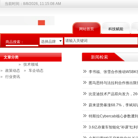
当前时间：
8/8/2026, 11:15:08 AM
网站首页
科技赋能
选择品牌
商品搜索：
选择商品分类
新闻检索
文章分类
技术领域
政策动态
车企动态
李书福、张雪合作推动WSB
行业资讯
图马思特与法拉利合作推出限
比亚迪技术产品双向发力，26年
蔚来逆势暴涨68.7%，李斌
特斯拉Cybercab核心参数遭
3.6亿存量车智能化“补课”红