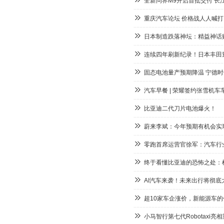
全新问界M9开启首批交付 长
重庆汽车论坛 价格战人人喊
日本制造跌落神坛：精益神话
连续四年刷新纪录！日本丰田董
固态电池量产预期降温 宁德
汽车早餐 | 荣耀签约张雪机
比亚迪二代刀片电池爆火！
蔚来李斌：今年预期有机会实现
零跑首席运营官徐军：汽车行
终于看懂比亚迪的恐怖之处：
AI汽车来袭！未来出行将彻底
超10家车企涨价，新能源车
小马智行第七代Robotaxi