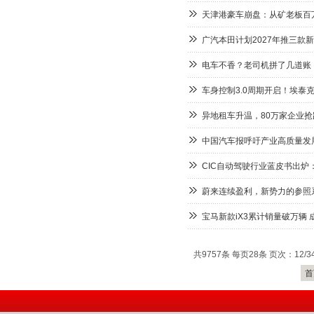
天津港豪车崩盘：从矿老板百
广汽本田计划2027年推三款
电车不香？老司机拼了几道账，
车身控制3.0周期开启！埃泰
异地租车升温，80万家企业
中国汽车报呼吁产业高质量发
CIC自动驾驶行业蓝皮书出炉：
蔚来连续盈利，新势力的参照
宝马新款iX3累计销量破万辆
共9757条 每页28条 页次：12/3
首