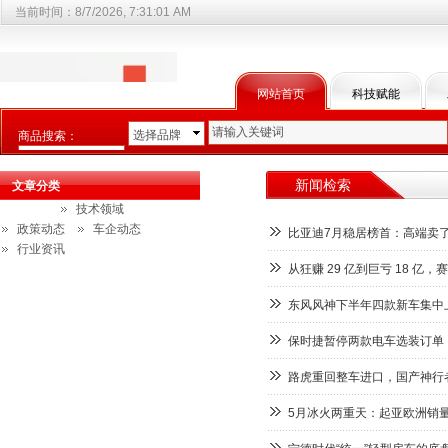
当前时间：
8/7/2026, 7:31:01 AM
网站首页
科技赋能
选择品牌
商品搜索：
选择商品分类
新闻检索
文章分类
技术领域
政策动态
车企动态
比亚迪7月稳居榜首：高端卖了
行业资讯
从狂赚 29 亿到巨亏 18 亿
东风风神下半年四款新车集中
保时捷暂停两款电车选装订单
路虎重回整车进口，国产神行者a
5月冰火两重天：起亚欧洲销量激增