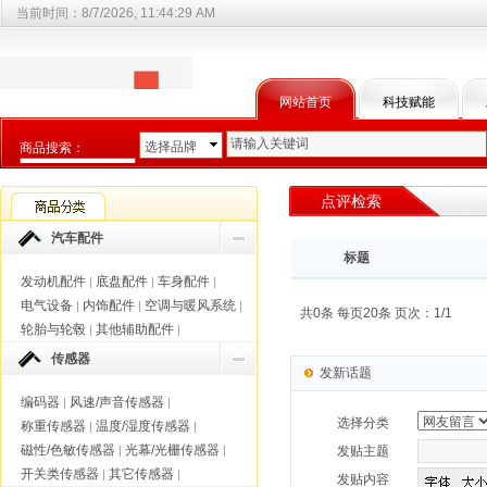
当前时间：
8/7/2026, 11:44:29 AM
网站首页
科技赋能
选择品牌
商品搜索：
选择商品分类
点评检索
汽车配件
标题
发动机配件
底盘配件
车身配件
|
|
|
电气设备
内饰配件
空调与暖风系统
|
|
|
共0条 每页20条 页次：1/1
轮胎与轮毂
其他辅助配件
|
|
传感器
发新话题
编码器
风速/声音传感器
|
|
选择分类
称重传感器
温度/湿度传感器
|
|
磁性/色敏传感器
光幕/光栅传感器
|
|
发贴主题
开关类传感器
其它传感器
|
|
发贴内容