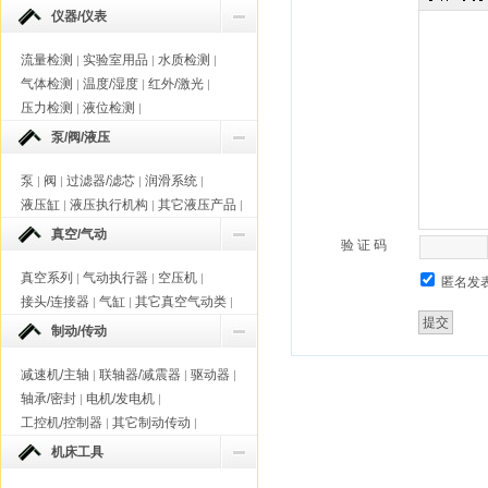
仪器/仪表
流量检测
实验室用品
水质检测
|
|
|
气体检测
温度/湿度
红外/激光
|
|
|
压力检测
液位检测
|
|
泵/阀/液压
泵
阀
过滤器/滤芯
润滑系统
|
|
|
|
液压缸
液压执行机构
其它液压产品
|
|
|
真空/气动
验 证 码
真空系列
气动执行器
空压机
|
|
|
匿名发
接头/连接器
气缸
其它真空气动类
|
|
|
制动/传动
减速机/主轴
联轴器/减震器
驱动器
|
|
|
轴承/密封
电机/发电机
|
|
工控机/控制器
其它制动传动
|
|
机床工具