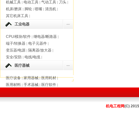
机械工具
电动工具
气动工具
刀头
|
|
|
|
机床/磨床
脚轮
喷嘴
清洗机
|
|
|
|
其它机床工具
|
工业电器
CPU/模块/软件
继电器/断路器
|
|
端子/转换器
电子元器件
|
|
变压器/电源
隔离器/放大器
|
|
安全/安防
电线/电缆
|
|
医疗器械
医疗设备
家用器械
医用耗材
|
|
|
医用材料
手术器械
医疗软件
|
|
|
机电工程网
(C) 201